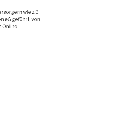
sorgern wie z.B.
n eG geführt, von
n Online