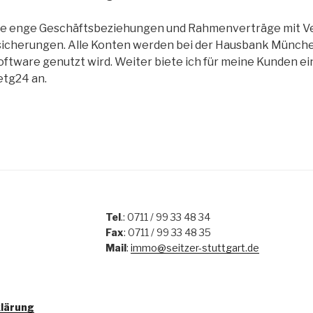
se enge Geschäftsbeziehungen und Rahmenverträge mit Ver
rsicherungen. Alle Konten werden bei der Hausbank Münche
oftware genutzt wird. Weiter biete ich für meine Kunden ei
etg24 an.
Tel
.: 0711 / 99 33 48 34
Fax
: 0711 / 99 33 48 35
Mail
:
immo@seitzer-stuttgart.de
lärung