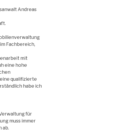
tsanwalt Andreas
ft.
obilienverwaltung
 im Fachbereich,
enarbeit mit
üh eine hohe
ichen
ine qualifizierte
rständlich habe ich
Verwaltung für
llung muss immer
 ab.