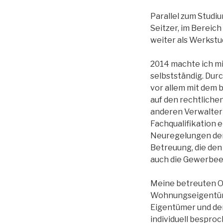
Parallel zum Studi
Seitzer, im Bereic
weiter als Werkstu
2014 machte ich m
selbstständig. Dur
vor allem mit dem
auf den rechtliche
anderen Verwalter
Fachqualifikation e
Neuregelungen der l
Betreuung, die den
auch die Gewerbeer
Meine betreuten Ob
Wohnungseigentüme
Eigentümer und de
individuell bespro