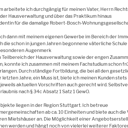
um arbeitete ich durchgängig für meinen Vater, Herrn Rech
h der Hausverwaltung und über das Praktikum hinaus
dentin für die damalige Robert-Bosch-Wohnungsgesellscha
ich dann mit meinem eigenen Gewerbe im Bereich der Imm
ch die schon in jungen Jahren begonnene väterliche Schule
 besonderen Augenmerk
n Teilbereich der Hausverwaltung sowie der engen Zusamm
n, konnte ich zusammen mit meinem Fachstudium schon fr
rlangen. Durch ständige Fortbildung, die bei all den gesetzl
etzten Jahre, ein Muss ist, biete ich meinen Kunden stets e
 jeweils aktuellen Vorschriften auch gerecht wird. Selbstve
laubnis nach § 34c Absatz 1 Satz 1 GewO.
jekte liegen in der Region Stuttgart. Ich betreue
rgemeinschaften ab ca. 10 Einheiten und biete auch die 
ren Mietshäuser an. Die Möglichkeit einer Angebotserste
chen werden und hängt noch von vielerlei weiterer Faktoren